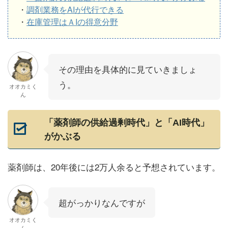
・
調剤業務をAIが代行できる
・
在庫管理はＡIの得意分野
その理由を具体的に見ていきましょ
う。
オオカミく
ん
「薬剤師の供給過剰時代」と「AI時代」
がかぶる
薬剤師は、20年後には2万人余ると予想されています。
超がっかりなんですが
オオカミく
ん